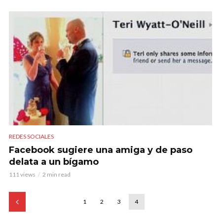
REDES SOCIALES
Facebook sugiere una amiga y de paso
delata a un bígamo
111 views
2 min read
1
2
3
4