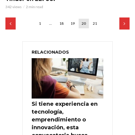
342 views
2 min read
1
…
18
19
20
21
RELACIONADOS
Si tiene experiencia en
tecnología,
emprendimiento o
innovación, esta