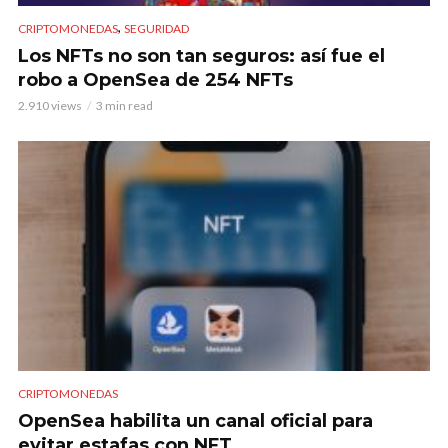
,
CRIPTOMONEDAS
SEGURIDAD
Los NFTs no son tan seguros: así fue el
robo a OpenSea de 254 NFTs
2.910 views
3 min read
CRIPTOMONEDAS
OpenSea habilita un canal oficial para
evitar estafas con NFT