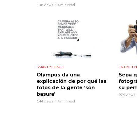
138 views
4 min read
SMARTPHONES
ENTRETEN
Olympus da una
Sepa q
explicación de por qué las
fotogr
fotos de la gente ‘son
su perf
basura’
979 views
144 views
4 min read