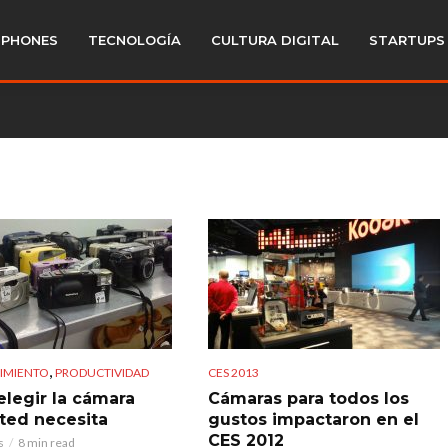
PHONES
TECNOLOGÍA
CULTURA DIGITAL
STARTUPS
,
IMIENTO
PRODUCTIVIDAD
CES 2013
legir la cámara
Cámaras para todos los
ted necesita
gustos impactaron en el
CES 2012
s
8 min read