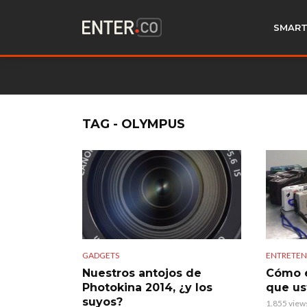
SMART
TAG - OLYMPUS
GADGETS
ENTRETEN
Nuestros antojos de
Cómo e
Photokina 2014, ¿y los
que us
suyos?
1.855 view