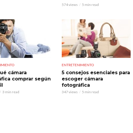
574 views
5 min read
IMIENTO
ENTRETENIMIENTO
ué cámara
5 consejos esenciales para
áfica comprar según
escoger cámara
il
fotográfica
3 min read
347 views
5 min read