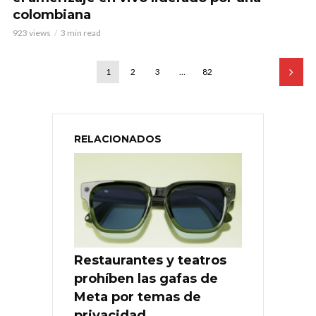
colombiana
923 views
3 min read
1
2
3
…
82
RELACIONADOS
Restaurantes y teatros
prohíben las gafas de
Meta por temas de
privacidad