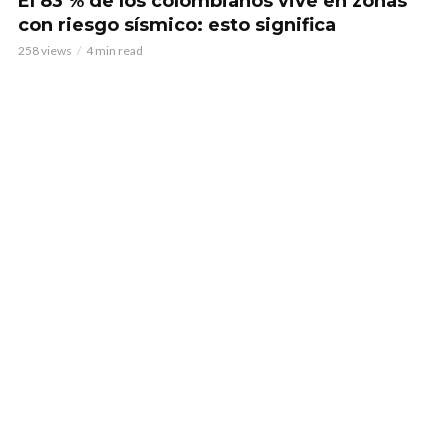
El 83 % de los colombianos vive en zonas
con riesgo sísmico: esto significa
258 views
4 min read