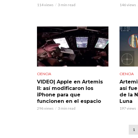
114 views
3 min read
146 views
CIENCIA
CIENCIA
VIDEO| Apple en Artemis
Artemi
II: así modificaron los
así fue
iPhone para que
de la 
funcionen en el espacio
Luna
296 views
3 min read
197 views
1