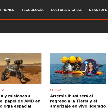
PHONES
TECNOLOGÍA
CULTURA DIGITAL
STARTUPS
GÍA
CIENCIA
IA y misiones a
Artemis II: así será el
 el papel de AMD en
regreso a la Tierra y el
nología espacial
amerizaje en vivo liderado