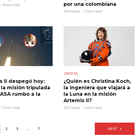
por una colombiana
4 min read
914 views
3 min read
CIENCIA
s II despegó hoy:
¿Quién es Christina Koch,
 la misión tripulada
la ingeniera que viajará a
NASA rumbo a la
la Luna en la misión
Artemis II?
3 min read
235 views
3 min read
2
3
…
7
NEXT