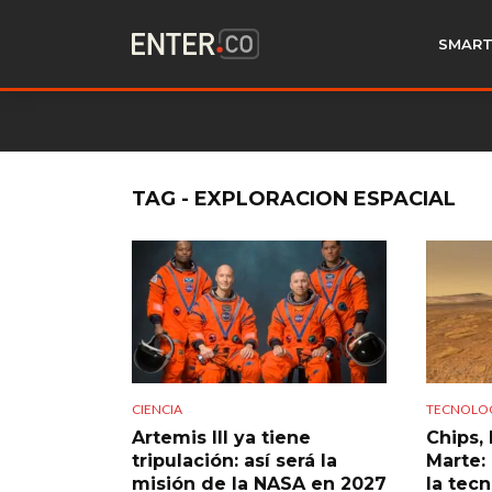
SMART
TAG - EXPLORACION ESPACIAL
CIENCIA
TECNOLO
Artemis III ya tiene
Chips, 
tripulación: así será la
Marte:
misión de la NASA en 2027
la tec