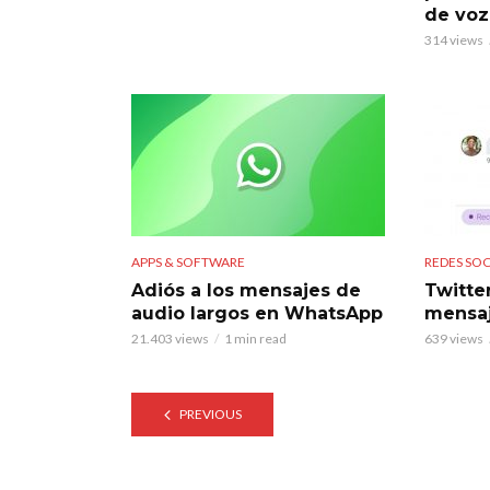
de voz
314 views
APPS & SOFTWARE
REDES SOC
Adiós a los mensajes de
Twitte
audio largos en WhatsApp
mensaj
21.403 views
1 min read
639 views
PREVIOUS