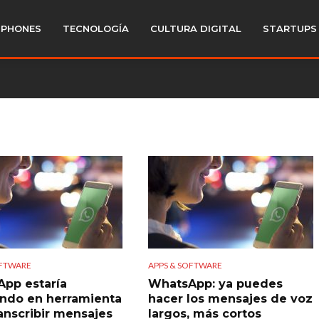
PHONES
TECNOLOGÍA
CULTURA DIGITAL
STARTUPS
OFTWARE
APPS & SOFTWARE
pp estaría
WhatsApp: ya puedes
ando en herramienta
hacer los mensajes de voz
ranscribir mensajes
largos, más cortos