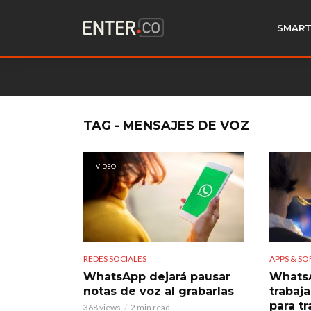
SMART
TAG - MENSAJES DE VOZ
VIDEO
REDES SOCIALES
APPS & S
WhatsApp dejará pausar
WhatsA
notas de voz al grabarlas
trabaj
para t
368 views
2 min read