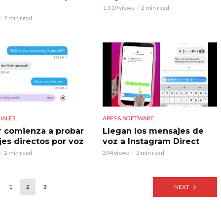
1.319 views
2 min read
2 min read
IALES
APPS & SOFTWARE
r comienza a probar
Llegan los mensajes de
es directos por voz
voz a Instagram Direct
2 min read
294 views
2 min read
1
2
3
NEXT