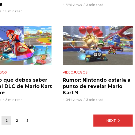
a
1.596 views
3 min read
s
3 min read
GOS
VIDEOJUEGOS
o que debes saber
Rumor: Nintendo estaría a
el DLC de Mario Kart
punto de revelar Mario
xe
Kart 9
s
3 min read
1.041 views
3 min read
1
2
3
NEXT