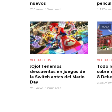
nuevos
películ
736 views
3 min read
1.117 view
VIDEO
VIDEOJUEGOS
VIDEOJUE
¡Ojo! Tenemos
Todo l
descuentos en juegos de
sobre 
la Switch antes del Mario
8 Delu
Day
3.251 view
950 views
2 min read