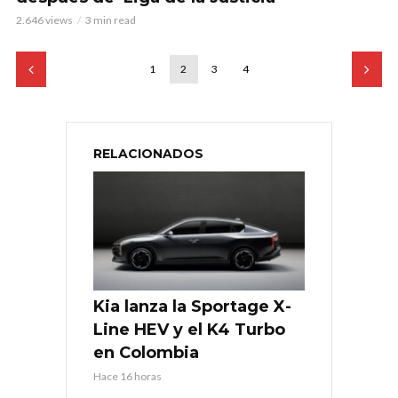
2.646 views
3 min read
1
2
3
4
RELACIONADOS
Kia lanza la Sportage X-
Line HEV y el K4 Turbo
en Colombia
Hace 16 horas