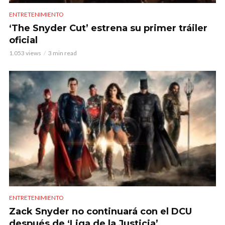
ENTRETENIMIENTO
‘The Snyder Cut’ estrena su primer tráiler
oficial
1.053 views
3 min read
ENTRETENIMIENTO
Zack Snyder no continuará con el DCU
después de ‘Liga de la Justicia’