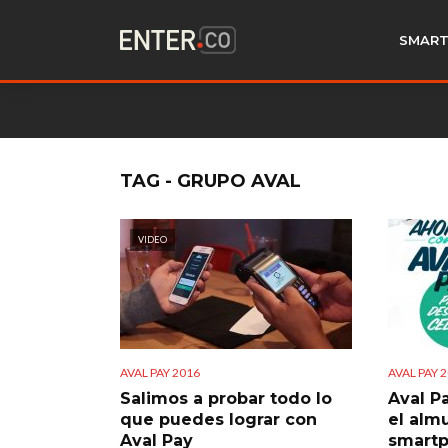
SMART
TAG - GRUPO AVAL
VIDEO
AVAL PAY 2016
AVAL PAY 
Salimos a probar todo lo
Aval P
que puedes lograr con
el alm
Aval Pay
smart