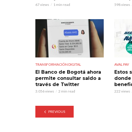
67 views
1 min read
598 views
TRANSFORMACIÓN DIGITAL
AVAL PAY
El Banco de Bogotá ahora
Estos 
permite consultar saldo a
donde 
través de Twitter
benefi
3.056 views
2 min read
222 views
PREVIOUS