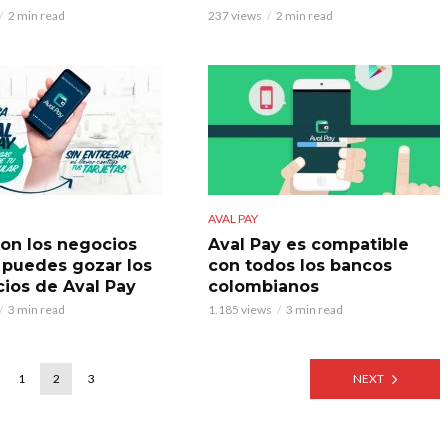
2 min read
237 views
2 min read
AVAL PAY
son los negocios
Aval Pay es compatible
puedes gozar los
con todos los bancos
cios de Aval Pay
colombianos
3 min read
1.185 views
3 min read
1
2
3
NEXT