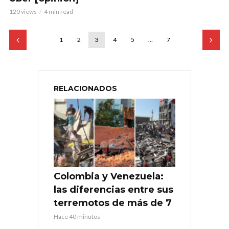
120 views
4 min read
1
2
3
4
5
…
7
RELACIONADOS
Colombia y Venezuela:
las diferencias entre sus
terremotos de más de 7
Hace 40 minutos