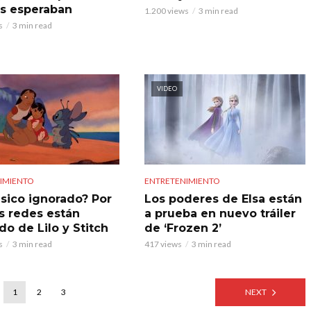
s esperaban
1.200 views
3 min read
s
3 min read
VIDEO
IMIENTO
ENTRETENIMIENTO
ásico ignorado? Por
Los poderes de Elsa están
as redes están
a prueba en nuevo tráiler
do de Lilo y Stitch
de ‘Frozen 2’
s
3 min read
417 views
3 min read
1
2
3
NEXT