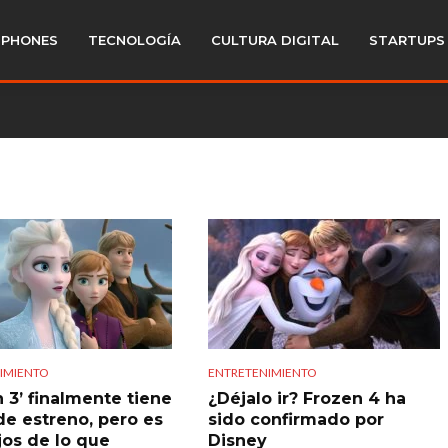
PHONES
TECNOLOGÍA
CULTURA DIGITAL
STARTUPS
IMIENTO
ENTRETENIMIENTO
n 3’ finalmente tiene
¿Déjalo ir? Frozen 4 ha
de estreno, pero es
sido confirmado por
jos de lo que
Disney