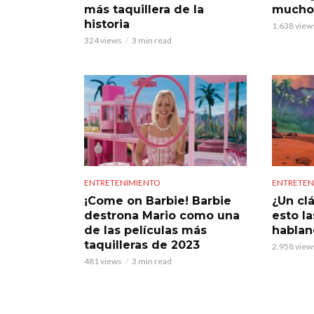
más taquillera de la
mucho
historia
1.638 view
324 views
3 min read
ENTRETENIMIENTO
ENTRETEN
¡Come on Barbie! Barbie
¿Un cl
destrona Mario como una
esto l
de las películas más
hablan
taquilleras de 2023
2.958 view
481 views
3 min read