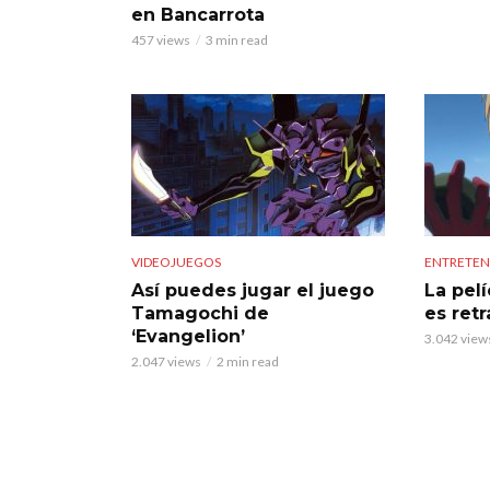
en Bancarrota
457 views
3 min read
VIDEOJUEGOS
ENTRETEN
Así puedes jugar el juego
La pelí
Tamagochi de
es ret
‘Evangelion’
3.042 view
2.047 views
2 min read