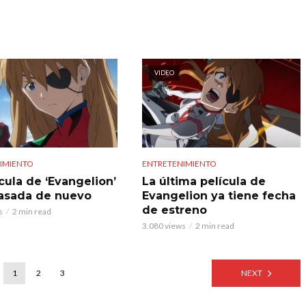
VIDEO
IMIENTO
ENTRETENIMIENTO
cula de ‘Evangelion’
La última película de
rasada de nuevo
Evangelion ya tiene fecha
de estreno
s
2 min read
3.080 views
2 min read
1
2
3
NEXT