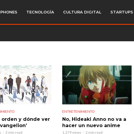
PHONES
TECNOLOGÍA
CULTURA DIGITAL
STARTUPS
IMIENTO
ENTRETENIMIENTO
 orden y dónde ver
No, Hideaki Anno no va a
Evangelion’
hacer un nuevo anime
s
3 min read
1.379 views
2 min read