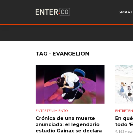
SMART
TAG - EVANGELION
ENTRETENIMIENTO
ENTRETEN
Crónica de una muerte
En qué
anunciada: el legendario
todo ‘
estudio Gainax se declara
9.163 view