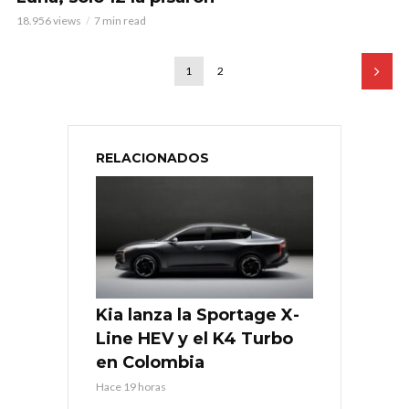
18.956 views
7 min read
1
2
RELACIONADOS
Kia lanza la Sportage X-
Line HEV y el K4 Turbo
en Colombia
Hace 19 horas