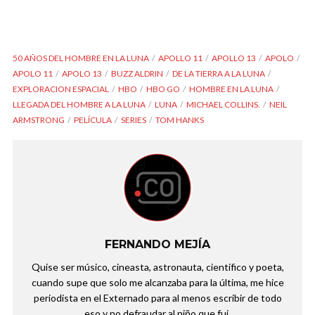
50 AÑOS DEL HOMBRE EN LA LUNA
APOLLO 11
APOLLO 13
APOLO
APOLO 11
APOLO 13
BUZZ ALDRIN
DE LA TIERRA A LA LUNA
EXPLORACION ESPACIAL
HBO
HBO GO
HOMBRE EN LA LUNA
LLEGADA DEL HOMBRE A LA LUNA
LUNA
MICHAEL COLLINS.
NEIL
ARMSTRONG
PELÍCULA
SERIES
TOM HANKS
FERNANDO MEJÍA
Quise ser músico, cineasta, astronauta, científico y poeta,
cuando supe que solo me alcanzaba para la última, me hice
periodista en el Externado para al menos escribir de todo
eso y no defraudar al niño que fui.