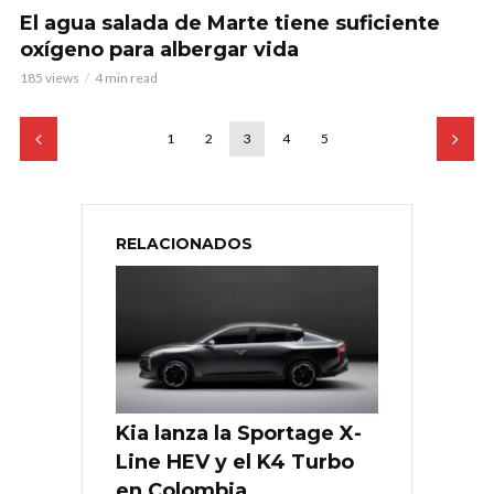
El agua salada de Marte tiene suficiente
oxígeno para albergar vida
185 views
4 min read
1
2
3
4
5
RELACIONADOS
Kia lanza la Sportage X-
Line HEV y el K4 Turbo
en Colombia