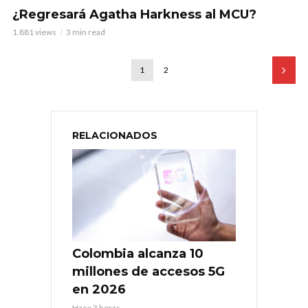
¿Regresará Agatha Harkness al MCU?
1.881 views
3 min read
1
2
RELACIONADOS
Colombia alcanza 10
millones de accesos 5G
en 2026
Hace 3 horas