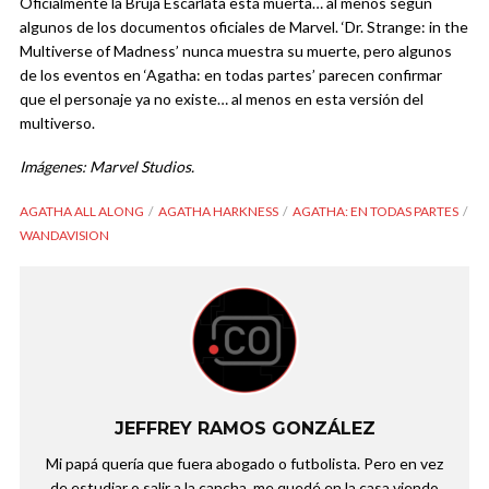
Oficialmente la Bruja Escarlata está muerta… al menos según
algunos de los documentos oficiales de Marvel. ‘Dr. Strange: in the
Multiverse of Madness’ nunca muestra su muerte, pero algunos
de los eventos en ‘Agatha: en todas partes’ parecen confirmar
que el personaje ya no existe… al menos en esta versión del
multiverso.
Imágenes: Marvel Studios.
AGATHA ALL ALONG
AGATHA HARKNESS
AGATHA: EN TODAS PARTES
WANDAVISION
JEFFREY RAMOS GONZÁLEZ
Mi papá quería que fuera abogado o futbolista. Pero en vez
de estudiar o salir a la cancha, me quedé en la casa viendo