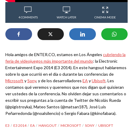
4 COMMENTS
WATCH LATER
CINEMA MODE
Hola amigos de ENTER.CO, estamos en Los Ángeles
cubriendo la
feria de videojuegos más importante del mundo
: la Electronic
Entertainment Expo 2014 (E3 2014). En este hangout hablaremos
sobre lo que ocurrió en el día o durante las conferencias de
Microsoft
y
Sony
, y de los desarrolladores
EA
y
Ubisoft
. Les
contamos qué veremos y queremos que nos digan qué quisieran
ver ustedes de la conferencia. No olviden dejar sus comentarios o
escribir sus preguntas a la cuenta de Twitter de Nicolás Rueda
(@pigistroyka), Mateo Santos (@matsan187), José Luis
Peñarredonda (@noalsilencio) o Sergio Fabara (@kinofabara).
E3
E3 2014
EA
HANGOUT
MICROSOFT
SONY
UBISOFT