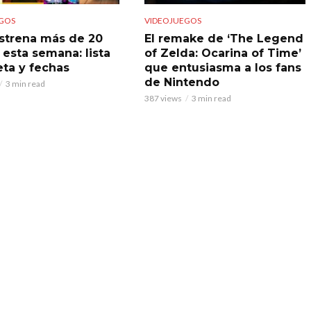
GOS
VIDEOJUEGOS
strena más de 20
El remake de ‘The Legend
 esta semana: lista
of Zelda: Ocarina of Time’
ta y fechas
que entusiasma a los fans
de Nintendo
3 min read
387 views
3 min read