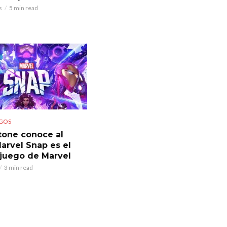
s
5 min read
GOS
tone conoce al
arvel Snap es el
juego de Marvel
3 min read