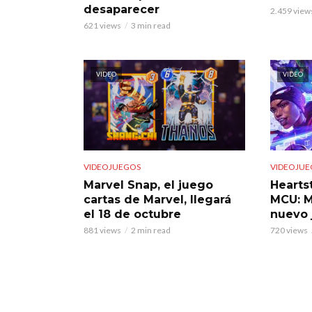
desaparecer
2.459 view
621 views
3 min read
VIDEO
VIDEO
VIDEOJUEGOS
VIDEOJUE
Marvel Snap, el juego
Hearts
cartas de Marvel, llegará
MCU: M
el 18 de octubre
nuevo 
881 views
2 min read
720 views