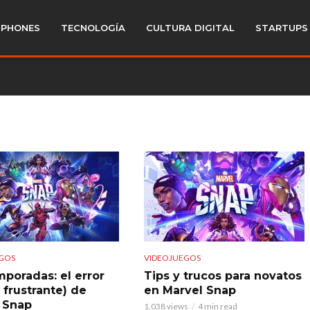
PHONES
TECNOLOGÍA
CULTURA DIGITAL
STARTUPS
GOS
VIDEOJUEGOS
mporadas: el error
Tips y trucos para novatos
y frustrante) de
en Marvel Snap
 Snap
1.038 views
4 min read