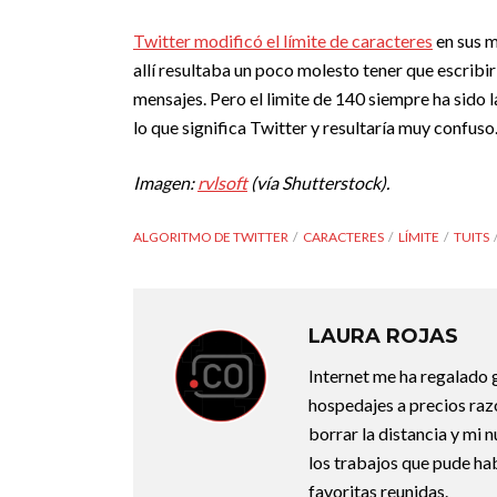
Twitter modificó el límite de caracteres
en sus m
allí resultaba un poco molesto tener que escribi
mensajes. Pero el limite de 140 siempre ha sido 
lo que significa Twitter y resultaría muy confuso
Imagen:
rvlsoft
(vía Shutterstock).
ALGORITMO DE TWITTER
CARACTERES
LÍMITE
TUITS
LAURA ROJAS
Internet me ha regalado g
hospedajes a precios razo
borrar la distancia y mi 
los trabajos que pude ha
favoritas reunidas.