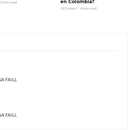
en Colombia?
3 min read
137 views
4 min read
GA FAILL
GA FAILL