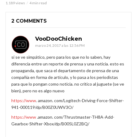
1.189 views
4 min read
2 COMMENTS
VooDooChicken
marzo 24, 2017 a las 12:56 PM
sí se ve simpático, pero para los que no lo saben, hay
diferencia entre un reporte de prensa y una noticia. esto es
propaganda, que saca el departamento de prensa de una
compañía en forma de artículo, y lo pasa a los periodistas
para que lo pongan como noticia. no critico al juguete (se ve
bien), pero no es algo nuevo
https://www
. amazon. com/Logitech-Driving-Force-Shifter-
941-000119/dp/B00Z0UWV3O/
https://www
.amazon. com/Thrustmaster-TH8A-Add-
Gearbox-Shifter-Xbox/dp/B005L0Z2BQ/