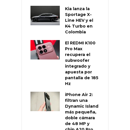
Kia lanza la
Sportage X-
Line HEV y el
K4 Turbo en
Colombia
El REDMI K100
Pro Max
recupera el
subwoofer
integrado y
apuesta por
pantalla de 185
Hz
iPhone Air 2:
filtran una
Dynamic Island
más pequeña,
doble cámara
de 48 MP y
chip A20 Pro