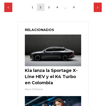
1
2
3
4
…
9
RELACIONADOS
Kia lanza la Sportage X-
Line HEV y el K4 Turbo
en Colombia
Hace 13 horas