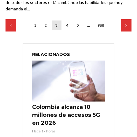
de todos los sectores está cambiando las habilidades que hoy
demanda el...
1
2
3
4
5
…
988
RELACIONADOS
Colombia alcanza 10
millones de accesos 5G
en 2026
Hace 17 horas