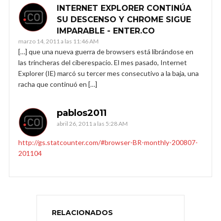
INTERNET EXPLORER CONTINÚA
SU DESCENSO Y CHROME SIGUE
IMPARABLE - ENTER.CO
marzo 14, 2011 a las 11:46 AM
[…] que una nueva guerra de browsers está librándose en
las trincheras del ciberespacio. El mes pasado, Internet
Explorer (IE) marcó su tercer mes consecutivo a la baja, una
racha que continuó en […]
pablos2011
abril 26, 2011 a las 5:28 AM
http://gs.statcounter.com/#browser-BR-monthly-200807-
201104
RELACIONADOS