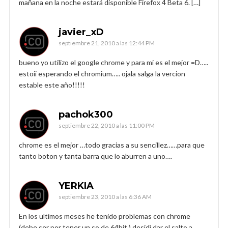
mañana en la noche estará disponible Firefox 4 Beta 6. […]
javier_xD
septiembre 21, 2010 a las 12:44 PM
bueno yo utilizo el google chrome y para mi es el mejor =D…..
estoii esperando el chromium….. ojala salga la vercion
estable este año!!!!!
pachok300
septiembre 22, 2010 a las 11:00 PM
chrome es el mejor …todo gracias a su sencillez……para que
tanto boton y tanta barra que lo aburren a uno….
YERKIA
septiembre 23, 2010 a las 6:36 AM
En los ultimos meses he tenido problemas con chrome
(debe ser por tener un so de 64bit ) desidì dar el salto a