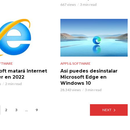
667 views
3 min read
OFTWARE
APPS & SOFTWARE
oft matará Internet
Así puedes desinstalar
er en 2022
Microsoft Edge en
Windows 10
s
2 min read
28.343 views
3 min read
2
3
…
9
NEXT