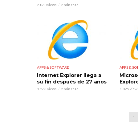
2.060 views
2 min read
APPS & SOFTWARE
APPS & S
Internet Explorer llega a
Micros
su fin después de 27 años
Explor
1.263 views
2 min read
1.029 view
1