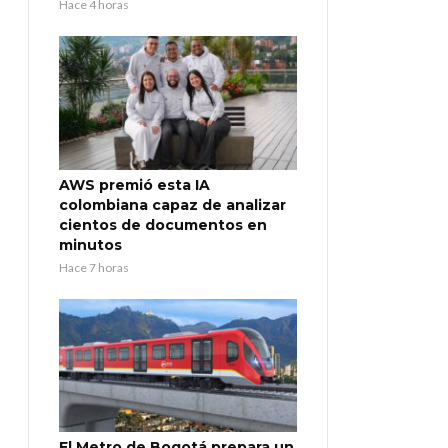
Hace 4 horas
AWS premió esta IA
colombiana capaz de analizar
cientos de documentos en
minutos
Hace 7 horas
El Metro de Bogotá prepara un