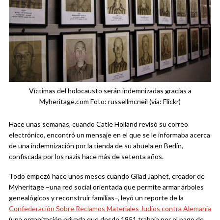
Víctimas del holocausto serán indemnizadas gracias a
Myheritage.com Foto: russellmcneil (vía: Flickr)
Hace unas semanas, cuando Catie Holland revisó su correo
electrónico, encontró un mensaje en el que se le informaba acerca
de una indemnización por la tienda de su abuela en Berlín,
confiscada por los nazis hace más de setenta años.
Todo empezó hace unos meses cuando Gilad Japhet, creador de
Myheritage –una red social orientada que permite armar árboles
genealógicos y reconstruir familias–, leyó un reporte de la
Confederación Sobre Reclamos Materiales Judíos contra Alemania
(una organización privada que desde 1951 trabaja por el pago de