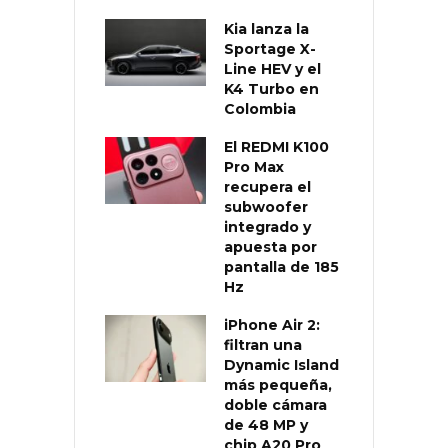
Kia lanza la
Sportage X-
Line HEV y el
K4 Turbo en
Colombia
El REDMI K100
Pro Max
recupera el
subwoofer
integrado y
apuesta por
pantalla de 185
Hz
iPhone Air 2:
filtran una
Dynamic Island
más pequeña,
doble cámara
de 48 MP y
chip A20 Pro