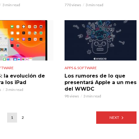
3 min read
770 views
3 min read
OFTWARE
APPS & SOFTWARE
: la evolución de
Los rumores de lo que
a los iPad
presentará Apple a un mes
del WWDC
s
3 min read
98 views
3 min read
1
2
NEXT