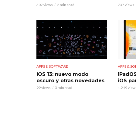
307 views
2 min read
737 views
APPS & SOFTWARE
APPS & S
iOS 13: nuevo modo
iPadOS
oscuro y otras novedades
iOS par
99 views
3 min read
1.219 view