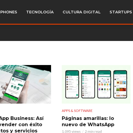
PHONES
TECNOLOGÍA
CULTURA DIGITAL
STARTUPS
APPS & SOFTWARE
pp Business: Así
Páginas amarillas: lo
vender con éxito
nuevo de WhatsApp
tos y servicios
1.095 views
2 min read