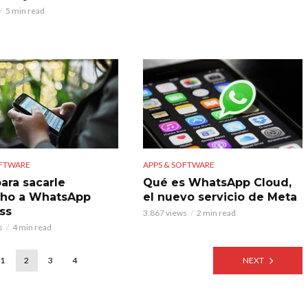
5 min read
OFTWARE
APPS & SOFTWARE
para sacarle
Qué es WhatsApp Cloud,
cho a WhatsApp
el nuevo servicio de Meta
ss
3.867 views
2 min read
s
4 min read
1
2
3
4
NEXT