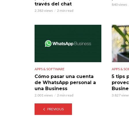
través del chat
840 views
2.383 views
2 min read
APPS & SOFTWARE
APPS & S
Cómo pasar una cuenta
5 tips 
de WhatsApp personal a
prove
una Business
Busine
2.001 views
2 min read
3.827 view
PREVIOUS