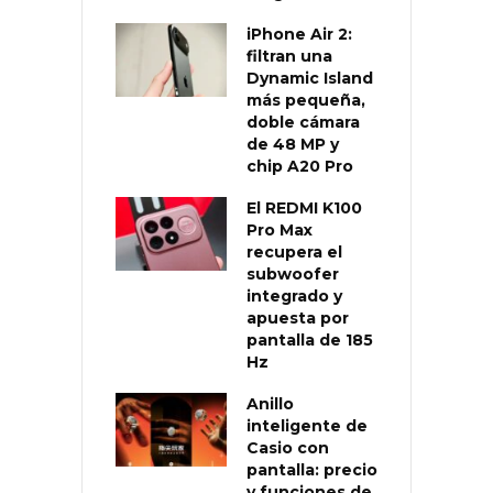
iPhone Air 2:
filtran una
Dynamic Island
más pequeña,
doble cámara
de 48 MP y
chip A20 Pro
El REDMI K100
Pro Max
recupera el
subwoofer
integrado y
apuesta por
pantalla de 185
Hz
Anillo
inteligente de
Casio con
pantalla: precio
y funciones de