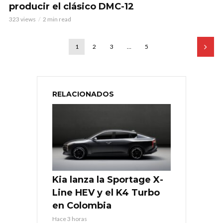
producir el clásico DMC-12
323 views
2 min read
1
2
3
…
5
RELACIONADOS
Kia lanza la Sportage X-
Line HEV y el K4 Turbo
en Colombia
Hace 3 horas