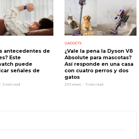
GADGETS
s antecedentes de
¿Vale la pena la Dyson V8
es? Este
Absolute para mascotas?
watch puede
Así responde en una casa
icar señales de
con cuatro perros y dos
gatos
2 min read
255 views
5 min read