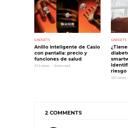
GADGETS
GADGETS
Anillo inteligente de Casio
¿Tiene
con pantalla: precio y
diabet
funciones de salud
smart
identif
351 views
4 min read
riesgo
107 views
2 COMMENTS