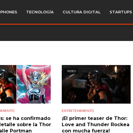
PHONES
TECNOLOGÍA
CULTURA DIGITAL
STARTUPS
VIDEO
IMIENTO
ENTRETENIMIENTO
rs: se ha confirmado
¡El primer teaser de Thor:
detalle sobre la Thor
Love and Thunder Rockea
alie Portman
con mucha fuerza!