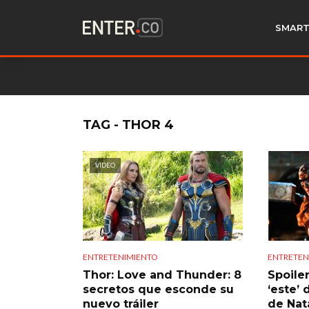
SMART
TAG - THOR 4
VIDEO
ENTRETENIMIENTO
ENTRETEN
Thor: Love and Thunder: 8
Spoile
secretos que esconde su
‘este’ 
nuevo tráiler
de Nat