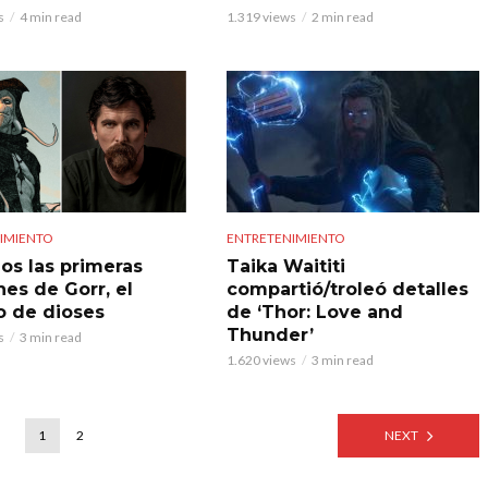
s
4 min read
1.319 views
2 min read
IMIENTO
ENTRETENIMIENTO
s las primeras
Taika Waititi
es de Gorr, el
compartió/troleó detalles
o de dioses
de ‘Thor: Love and
Thunder’
s
3 min read
1.620 views
3 min read
1
2
NEXT