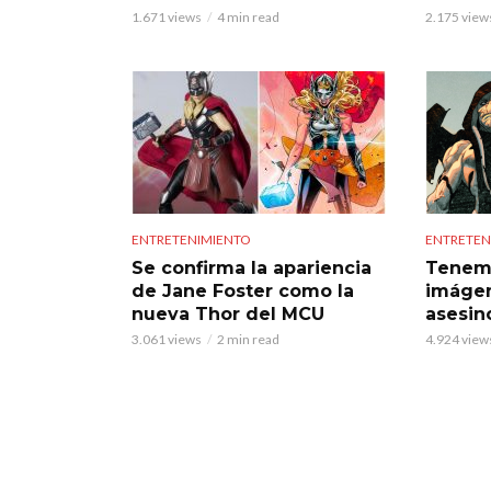
1.671 views
4 min read
2.175 view
ENTRETENIMIENTO
ENTRETEN
Se confirma la apariencia
Tenemo
de Jane Foster como la
imágen
nueva Thor del MCU
asesin
3.061 views
2 min read
4.924 view