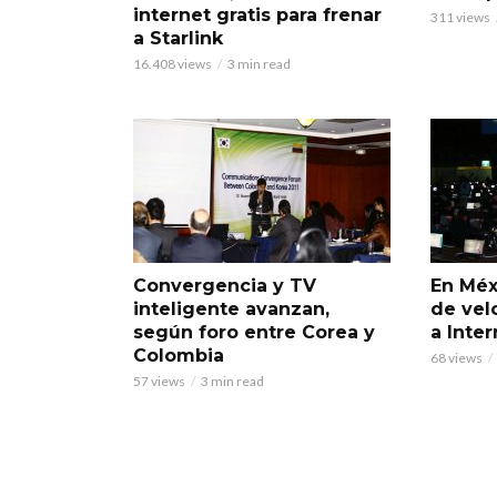
internet gratis para frenar
311 views
a Starlink
16.408 views
3 min read
Convergencia y TV
En Méx
inteligente avanzan,
de vel
según foro entre Corea y
a Inter
Colombia
68 views
57 views
3 min read