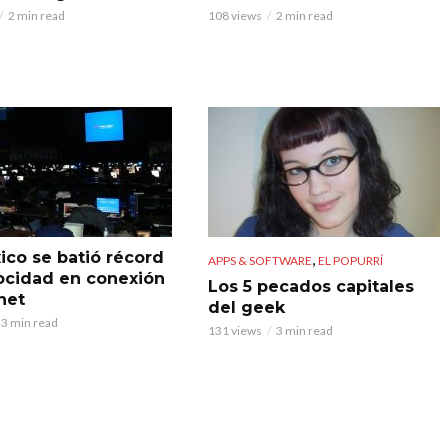
2 min read
108 views
2 min read
ico se batió récord
,
APPS & SOFTWARE
EL POPURRÍ
ocidad en conexión
Los 5 pecados capitales
net
del geek
3 min read
131 views
3 min read