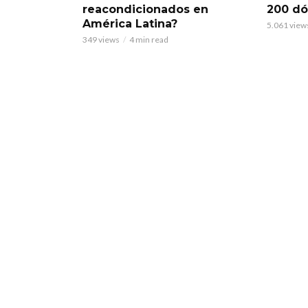
reacondicionados en
200 dó
América Latina?
5.061 view
349 views
4 min read