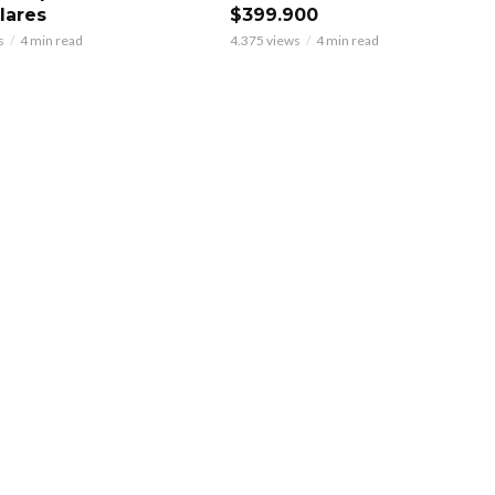
lares
$399.900
s
4 min read
4.375 views
4 min read