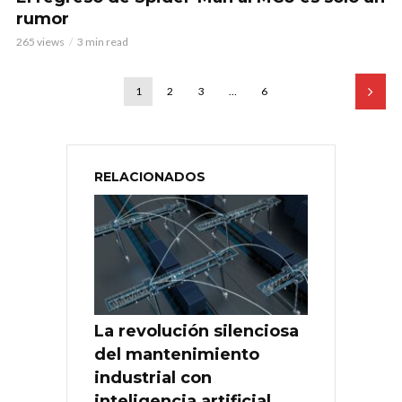
rumor
265 views
3 min read
1
2
3
…
6
RELACIONADOS
La revolución silenciosa
del mantenimiento
industrial con
inteligencia artificial