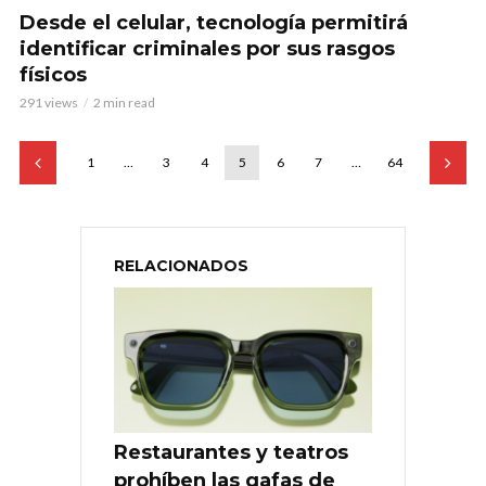
Desde el celular, tecnología permitirá
identificar criminales por sus rasgos
físicos
291 views
2 min read
1
…
3
4
5
6
7
…
64
RELACIONADOS
Restaurantes y teatros
prohíben las gafas de