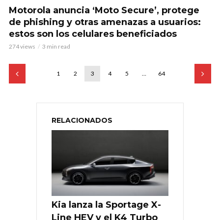
Motorola anuncia ‘Moto Secure’, protege
de phishing y otras amenazas a usuarios:
estos son los celulares beneficiados
274 views
3 min read
1
2
3
4
5
…
64
RELACIONADOS
Kia lanza la Sportage X-
Line HEV y el K4 Turbo