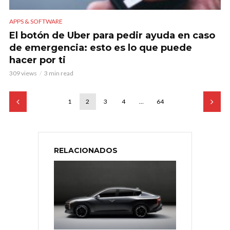
APPS & SOFTWARE
El botón de Uber para pedir ayuda en caso
de emergencia: esto es lo que puede
hacer por ti
309 views
3 min read
1
2
3
4
…
64
RELACIONADOS