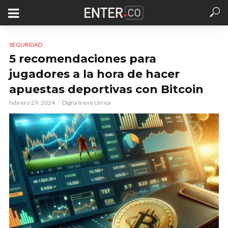
SEGURIDAD
5 recomendaciones para
jugadores a la hora de hacer
apuestas deportivas con Bitcoin
febrero 29, 2024
Digna Irene Urrea