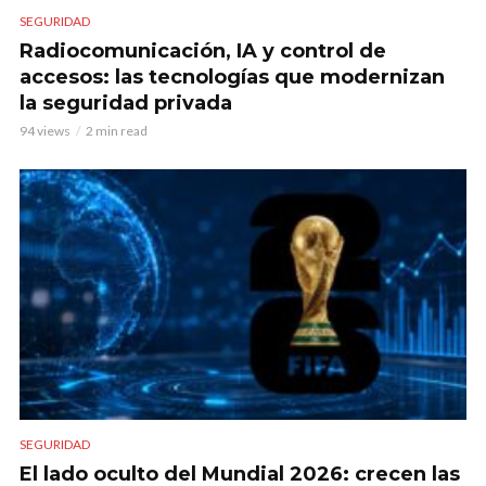
SEGURIDAD
Radiocomunicación, IA y control de
accesos: las tecnologías que modernizan
la seguridad privada
94 views
2 min read
SEGURIDAD
El lado oculto del Mundial 2026: crecen las