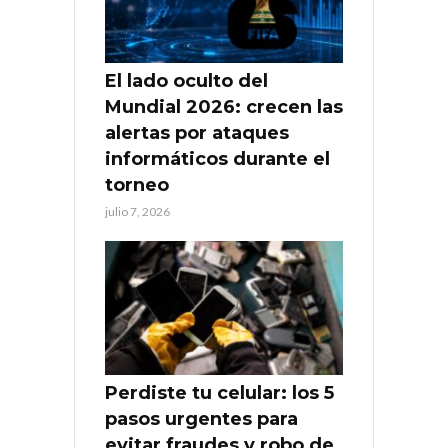
El lado oculto del
Mundial 2026: crecen las
alertas por ataques
informáticos durante el
torneo
julio 7, 2026
Perdiste tu celular: los 5
pasos urgentes para
evitar fraudes y robo de