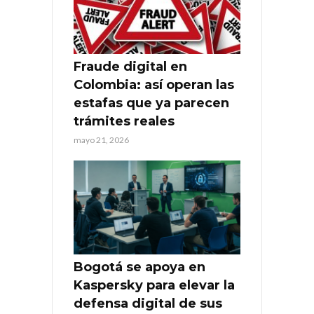
Fraude digital en
Colombia: así operan las
estafas que ya parecen
trámites reales
mayo 21, 2026
Bogotá se apoya en
Kaspersky para elevar la
defensa digital de sus