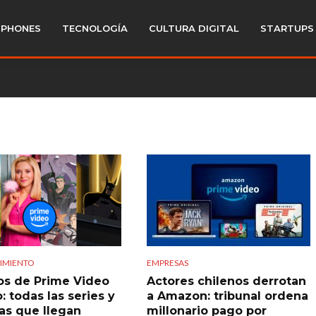
PHONES
TECNOLOGÍA
CULTURA DIGITAL
STARTUPS
IMIENTO
EMPRESAS
os de Prime Video
Actores chilenos derrotan
o: todas las series y
a Amazon: tribunal ordena
las que llegan
millonario pago por