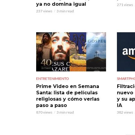
ya no domina igual
271 views
237 views
3 min read
ENTRETENIMIENTO
SMARTPH
Prime Video en Semana
Filtrac
Santa: lista de películas
nuevo 
religiosas y cómo verlas
y su ap
paso a paso
IA
870 views
3 min read
382 views