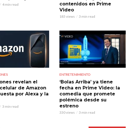
contenidos en Prime
4 min read
Video
185 views
3 min read
VIDEO
ONES
ENTRETENIMIENTO
iones revelan el
‘Bolas Arriba’ ya tiene
celular de Amazon
fecha en Prime Video: la
uesta por Alexa y la
comedia que promete
polémica desde su
estreno
3 min read
330 views
3 min read