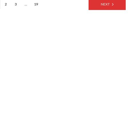
2
3
…
19
NEXT