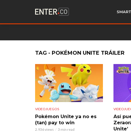
SMART
TAG - POKÉMON UNITE TRÁILER
VIDEOJUEGOS
VIDEOJUE
Pokémon Unite ya no es
Así pu
(tan) pay to win
Zeraor
Unite’
2.936 views
3 min read