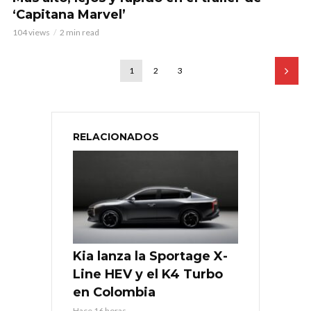
‘Capitana Marvel’
104 views
2 min read
1
2
3
RELACIONADOS
Kia lanza la Sportage X-
Line HEV y el K4 Turbo
en Colombia
Hace 16 horas