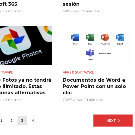
oft 365
sesión
s
2 min read
690 views
2 min read
OFTWARE
APPS & SOFTWARE
 Fotos ya no tendrá
Documentos de Word a
 ilimitado. Estas
Power Point con un solo
gunas alternativas
clic
s
3 min read
7.097 views
1 min read
1
2
3
4
NEXT