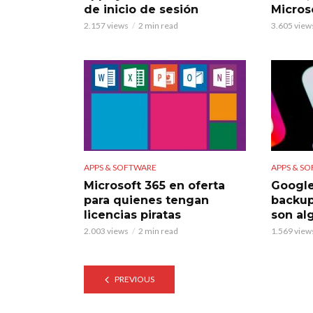
de inicio de sesión
Micros
2.157 views
2 min read
3.605 view
APPS & SOFTWARE
APPS & S
Microsoft 365 en oferta
Google
para quienes tengan
backup
licencias piratas
son al
2.003 views
2 min read
1.569 view
PREVIOUS