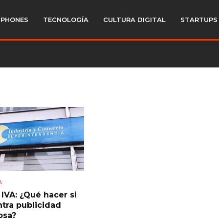
PHONES
TECNOLOGÍA
CULTURA DIGITAL
STARTUPS
A
 IVA: ¿Qué hacer si
tra publicidad
osa?