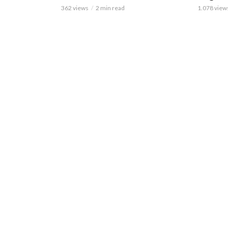
362 views
2 min read
1.078 view