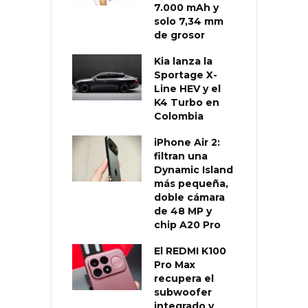
7.000 mAh y
solo 7,34 mm
de grosor
Kia lanza la
Sportage X-
Line HEV y el
K4 Turbo en
Colombia
iPhone Air 2:
filtran una
Dynamic Island
más pequeña,
doble cámara
de 48 MP y
chip A20 Pro
El REDMI K100
Pro Max
recupera el
subwoofer
integrado y