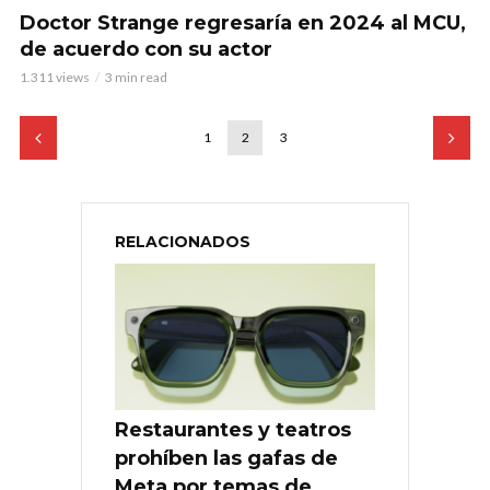
Doctor Strange regresaría en 2024 al MCU,
de acuerdo con su actor
1.311 views
3 min read
1
2
3
RELACIONADOS
Restaurantes y teatros
prohíben las gafas de
Meta por temas de