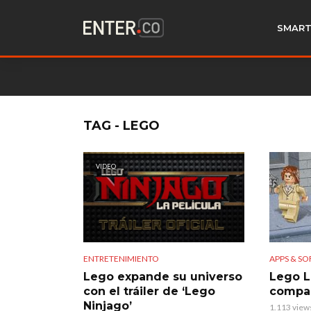
SMART
TAG - LEGO
VIDEO
ENTRETENIMIENTO
APPS & S
Lego expande su universo
Lego Li
con el tráiler de ‘Lego
compar
Ninjago’
1.113 view