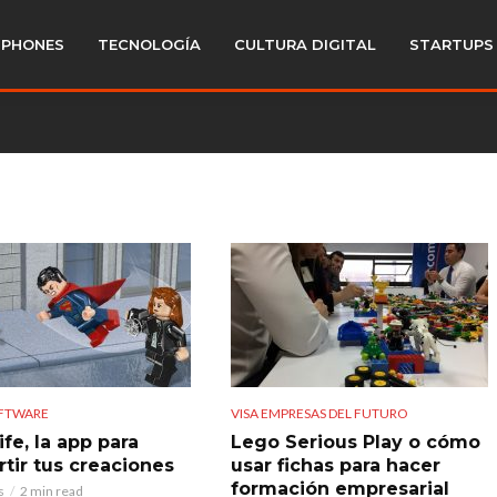
PHONES
TECNOLOGÍA
CULTURA DIGITAL
STARTUPS
OFTWARE
VISA EMPRESAS DEL FUTURO
fe, la app para
Lego Serious Play o cómo
tir tus creaciones
usar fichas para hacer
formación empresarial
s
2 min read