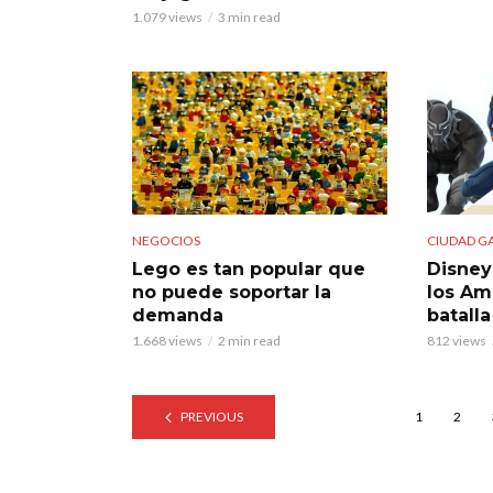
1.079 views
3 min read
NEGOCIOS
CIUDAD G
Lego es tan popular que
Disney 
no puede soportar la
los Am
demanda
batalla
1.668 views
2 min read
812 views
PREVIOUS
1
2